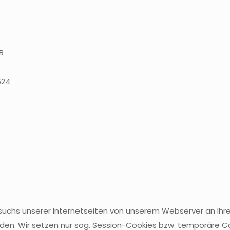
B
624
esuchs unserer Internetseiten von unserem Webserver an Ih
en. Wir setzen nur sog. Session-Cookies bzw. temporäre Cooki